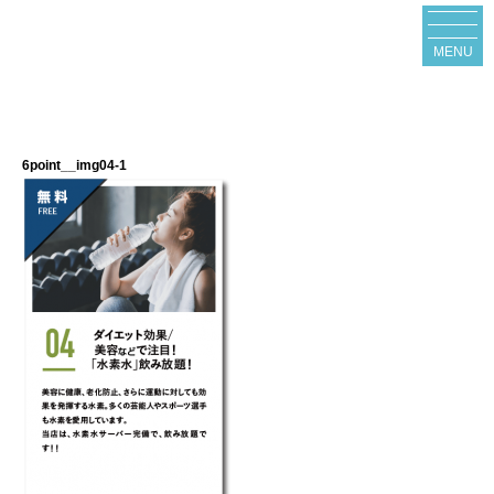
MENU
6point__img04-1